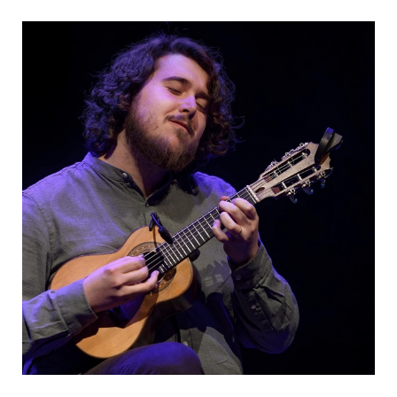
d’Air
–
La
Rochelle
(17)