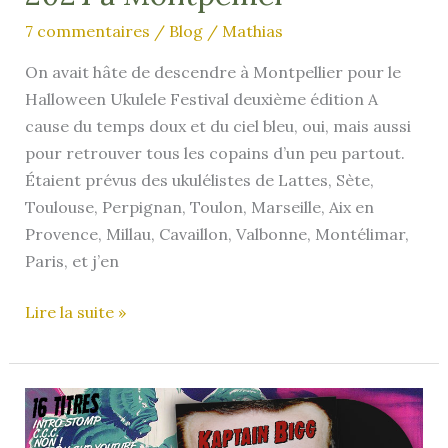
7 commentaires
/
Blog
/
Mathias
On avait hâte de descendre à Montpellier pour le
Halloween Ukulele Festival deuxième édition A
cause du temps doux et du ciel bleu, oui, mais aussi
pour retrouver tous les copains d’un peu partout.
Étaient prévus des ukulélistes de Lattes, Sète,
Toulouse, Perpignan, Toulon, Marseille, Aix en
Provence, Millau, Cavaillon, Valbonne, Montélimar,
Paris, et j’en
Halloween
Lire la suite »
Ukulélé
Festival
2024
à
Montpellier