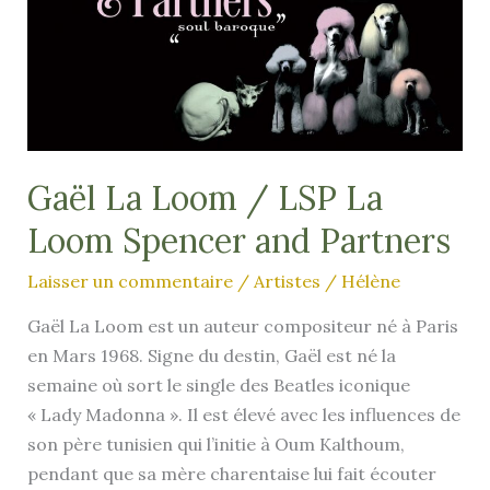
Gaël La Loom / LSP La
Loom Spencer and Partners
Laisser un commentaire
/
Artistes
/
Hélène
Gaël La Loom est un auteur compositeur né à Paris
en Mars 1968. Signe du destin, Gaël est né la
semaine où sort le single des Beatles iconique
« Lady Madonna ». Il est élevé avec les influences de
son père tunisien qui l’initie à Oum Kalthoum,
pendant que sa mère charentaise lui fait écouter