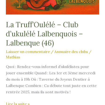
La Truff’Oulélé – Club
d’ukulélé Lalbenquois –
Lalbenque (46)
Laisser un commentaire
/
Annuaire des clubs
/
Mathias
Quoi : Rendez-vous informel d’ukulélistes pour
jouer ensemble Quand : Les 1er et 3ème mercredi
du mois à 19h Où : Taverne du Joyeux Dentier à
Lalbenque Combien : Ca débute tout juste en cette
rentrée 2025, mais ils sont motivés !
La
Lire la suite »