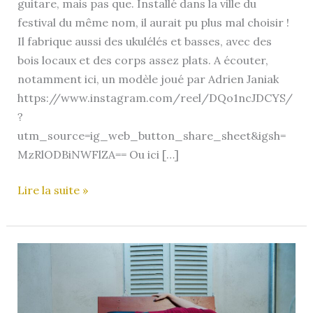
guitare, mais pas que. Installé dans la ville du
festival du même nom, il aurait pu plus mal choisir !
Il fabrique aussi des ukulélés et basses, avec des
bois locaux et des corps assez plats. A écouter,
notamment ici, un modèle joué par Adrien Janiak
https://www.instagram.com/reel/DQo1ncJDCYS/
?
utm_source=ig_web_button_share_sheet&igsh=
MzRlODBiNWFlZA== Ou ici […]
GH
Lire la suite »
Lutherie
–
Issoudun
(36)