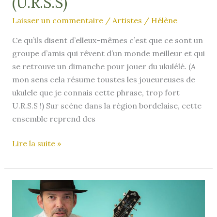
(U.R.S.S)
Laisser un commentaire
/
Artistes
/
Hélène
Ce qu’ils disent d’elleux-mêmes c’est que ce sont un
groupe d’amis qui rêvent d’un monde meilleur et qui
se retrouve un dimanche pour jouer du ukulélé. (A
mon sens cela résume toustes les joueureuses de
ukulele que je connais cette phrase, trop fort
U.R.S.S !) Sur scène dans la région bordelaise, cette
ensemble reprend des
Uku
Lire la suite »
Rebel
Sun
Song
(U.R.S.S)