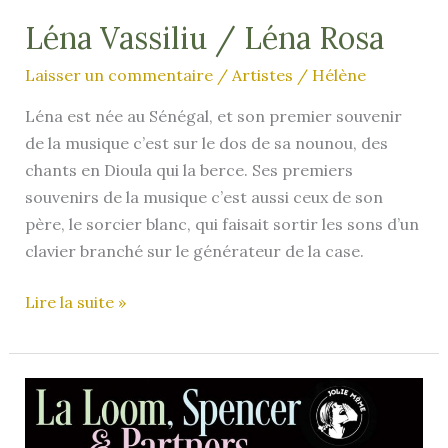
Léna Vassiliu / Léna Rosa
Laisser un commentaire
/
Artistes
/
Hélène
Léna est née au Sénégal, et son premier souvenir
de la musique c’est sur le dos de sa nounou, des
chants en Dioula qui la berce. Ses premiers
souvenirs de la musique c’est aussi ceux de son
père, le sorcier blanc, qui faisait sortir les sons d’un
clavier branché sur le générateur de la case.
Léna
Lire la suite »
Vassiliu
/
Léna
Rosa