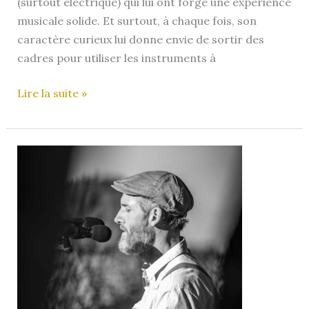
(surtout électrique) qui lui ont forgé une expérience
musicale solide. Et surtout, à chaque fois, son
caractère curieux lui donne envie de sortir des
cadres pour utiliser les instruments à
Ben
Lire la suite »
au
Ukulélé