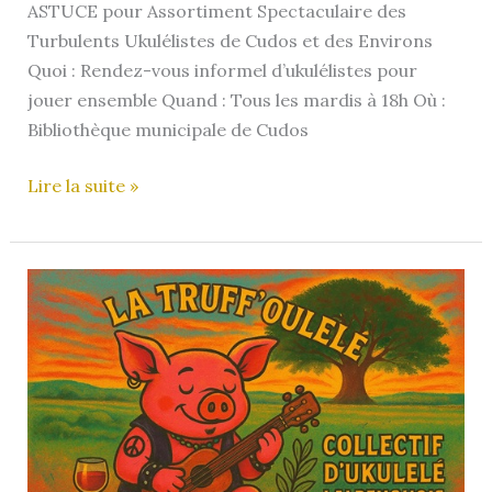
ASTUCE pour Assortiment Spectaculaire des
Turbulents Ukulélistes de Cudos et des Environs
Quoi : Rendez-vous informel d’ukulélistes pour
jouer ensemble Quand : Tous les mardis à 18h Où :
Bibliothèque municipale de Cudos
ASTUCE
Lire la suite »
–
Club
d’Ukulélé
de
Cudos
(33)