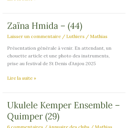
Truff’Oulélé
–
Club
Zaïna Hmida – (44)
d’ukulélé
Laisser un commentaire
/
Luthiers
/
Mathias
Lalbenquois
–
Présentation générale à venir. En attendant, un
Lalbenque
chouette article et une photo des instruments,
(46)
prise au festival de St Denis d’Anjou 2025
Zaïna
Lire la suite »
Hmida
–
(44)
Ukulele Kemper Ensemble –
Quimper (29)
6 commentaires
/
Annuaire des clubs
/
Mathias