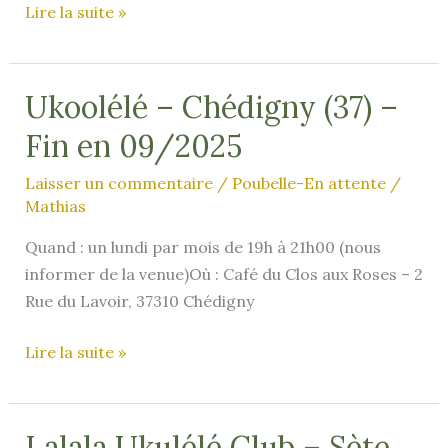
Kaptain
Lire la suite »
Bigg
Ukoolélé – Chédigny (37) –
Fin en 09/2025
Laisser un commentaire
/
Poubelle-En attente
/
Mathias
Quand : un lundi par mois de 19h à 21h00 (nous
informer de la venue)Où : Café du Clos aux Roses – 2
Rue du Lavoir, 37310 Chédigny
Ukoolélé
Lire la suite »
–
Chédigny
(37)
Lalala Ukulélé Club – Sète