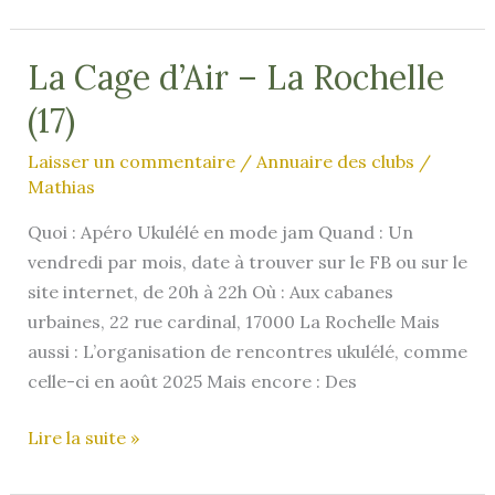
Solo
Orchestra
La Cage d’Air – La Rochelle
(17)
Laisser un commentaire
/
Annuaire des clubs
/
Mathias
Quoi : Apéro Ukulélé en mode jam Quand : Un
vendredi par mois, date à trouver sur le FB ou sur le
site internet, de 20h à 22h Où : Aux cabanes
urbaines, 22 rue cardinal, 17000 La Rochelle Mais
aussi : L’organisation de rencontres ukulélé, comme
celle-ci en août 2025 Mais encore : Des
La
Lire la suite »
Cage