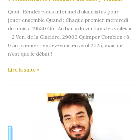
Quoi : Rendez-vous informel d’ukulélistes pour
jouer ensemble Quand : Chaque premier mercredi
du mois à 19h30 Où : Au bar « du vin dans les voiles »
– 2 Ven. de la Glacière, 29000 Quimper Combien : 8-
9 au premier rendez-vous en avril 2025, mais ce
n’est que le début !
Ukulele
Lire la suite »
Kemper
Ensemble
–
Quimper
(29)