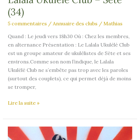
–
(34)
Fin
en
5 commentaires
/
Annuaire des clubs
/
Mathias
09/2025
Quand : Le jeudi vers 18h30 Où : Chez les membres,
en alternance Présentation : Le Lalala Ukulélé Club
est un groupe amateur de ukulélistes de Sète et ses
environs.Comme son nom l’indique, le Lalala
Ukulélé Club ne s’embête pas trop avec les paroles
(surtout des couplets), ce qui permet déjà de moins
se tromper,
Lalala
Lire la suite »
Ukulélé
Club
–
Sète