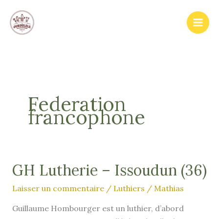
Aller
au
contenu
Federation
francophone
GH Lutherie – Issoudun (36)
Laisser un commentaire
/
Luthiers
/
Mathias
Guillaume Hombourger est un luthier, d’abord