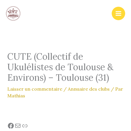
Aller
au
contenu
CUTE (Collectif de
Ukulélistes de Toulouse &
Environs) – Toulouse (31)
Laisser un commentaire
/
Annuaire des clubs
/ Par
Mathias
Facebook
E-mail
Lien