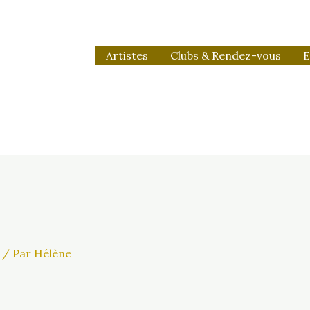
Artistes
Clubs & Rendez-vous
E
/ Par
Hélène