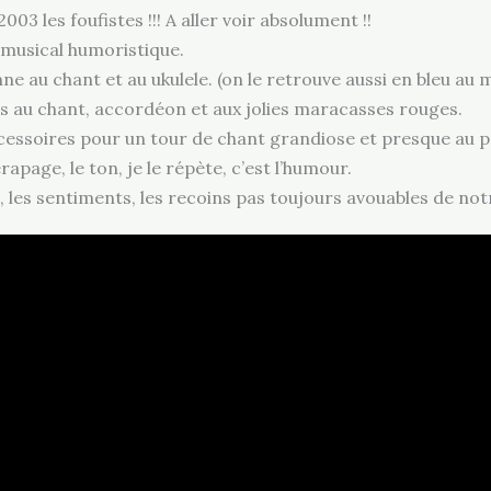
03 les foufistes !!! A aller voir absolument !!
 musical humoristique.
e au chant et au ukulele. (on le retrouve aussi en bleu au mi
es au chant, accordéon et aux jolies maracasses rouges.
accessoires pour un tour de chant grandiose et presque au p
page, le ton, je le répète, c’est l’humour.
s, les sentiments, les recoins pas toujours avouables de notre