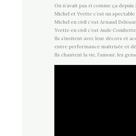
On n’avait pas ri comme ça depuis 20
Michel et Yvette c’est un spectable
Michel en civil c’est Arnaud Delosann
Yvette en civil c’est Aude Combett
Ils s’invitent avec leur décors et 
entre performance maitrisée et déra
Ils chantent la vie, l’amour, les gen