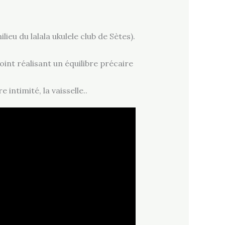
lieu du lalala ukulele club de Sètes).
oint réalisant un équilibre précaire
 intimité, la vaisselle..