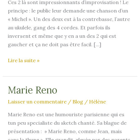
Ces 2 là sont impressionnants d’improvisation ! Le
principe : le public leur demande une chanson d’un
« Michel ». Un des deux est à la contrebasse, l’autre
au ukulele, gang des 4 cordes. Et parfois ils
inversent et même que y en a un des 2 qui est
gaucher et ça ne doit pas être facil. […]
Les
Lire la suite »
Michels
Marie Reno
Laisser un commentaire
/
Blog
/
Hélène
Marie Reno est une humouriste parisienne qui es
tun peu specialiste du sketch chanté. Sa blague de
présentation : » Marie Reno, comme Jean, mais
sans la thune ». Elle grandit, elevée par des parents