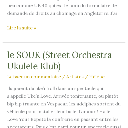
peu comme UB 40 qui est le nom du formulaire de
demande de droits au chomage en Angleterre. J’ai
Dyan
Lire la suite »
and
The
Benz
le SOUK (Street Orchestra
Ukulele Klub)
Laisser un commentaire
/
Artistes
/
Hélène
Ils jouent du uke’n’roll dans un spectacle qui
s’appelle Uke’n’Love. Arrivée tonitruante, ou plutôt
bip bip truante en Vespacar, les adelphes sortent du
véhicule pour installer leur bulle d’amour ! Hallé
Love You ! Répète la confrérie en passant entre les
spectateurs. Puis c’est parti pour un spectacle aussi