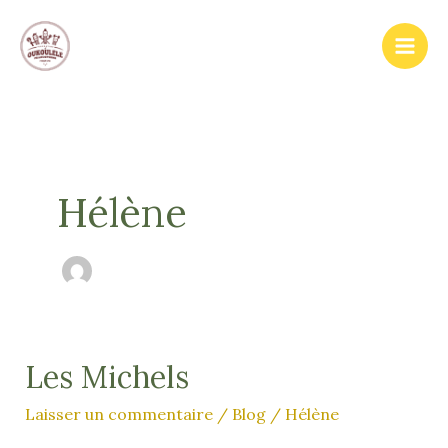
Aller
au
contenu
Hélène
Les Michels
Laisser un commentaire
/
Blog
/
Hélène