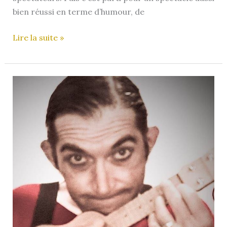
bien réussi en terme d’humour, de
le
Lire la suite »
SOUK
(Street
Orchestra
Ukulele
Klub)