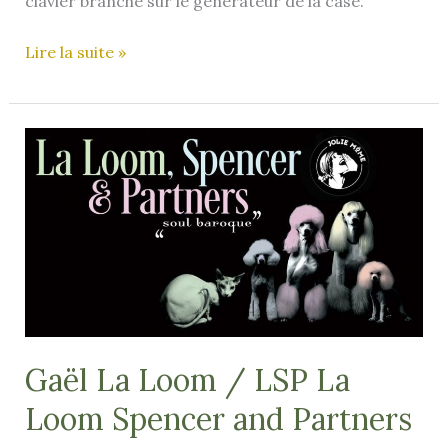
clavier branché sur le générateur de la case.
Léna
Lire la suite »
Vassiliu
/
Léna
Rosa
Gaël La Loom / LSP La
Loom Spencer and Partners