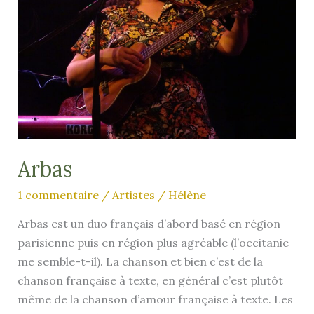
Spencer
and
Partners
Arbas
1 commentaire
/
Artistes
/
Hélène
Arbas est un duo français d’abord basé en région
parisienne puis en région plus agréable (l’occitanie
me semble-t-il). La chanson et bien c’est de la
chanson française à texte, en général c’est plutôt
même de la chanson d’amour française à texte. Les