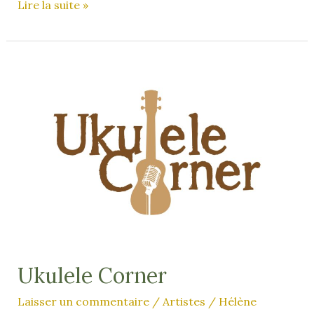
Hoshi
Lire la suite »
Ukulele Corner
Laisser un commentaire
/
Artistes
/
Hélène