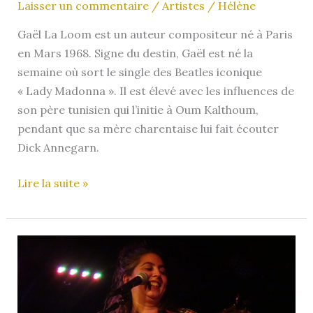
Laisser un commentaire
/
Artistes
/
Hélène
Gaël La Loom est un auteur compositeur né à Paris
en Mars 1968. Signe du destin, Gaël est né la
semaine où sort le single des Beatles iconique
« Lady Madonna ». Il est élevé avec les influences de
son père tunisien qui l’initie à Oum Kalthoum,
pendant que sa mère charentaise lui fait écouter
Dick Annegarn.
Gaël
Lire la suite »
La
Loom
/
LSP
La
Loom