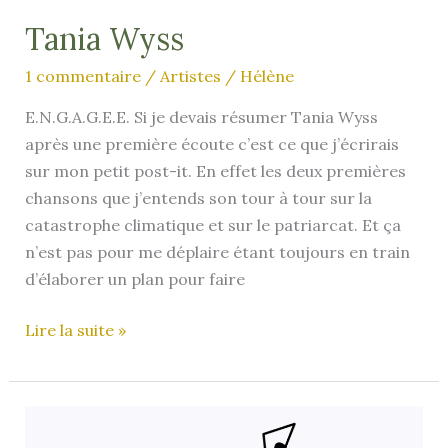
Tania Wyss
1 commentaire
/
Artistes
/
Hélène
E.N.G.A.G.E.E. Si je devais résumer Tania Wyss
après une première écoute c’est ce que j’écrirais
sur mon petit post-it. En effet les deux premières
chansons que j’entends son tour à tour sur la
catastrophe climatique et sur le patriarcat. Et ça
n’est pas pour me déplaire étant toujours en train
d’élaborer un plan pour faire
Tania
Lire la suite »
Wyss