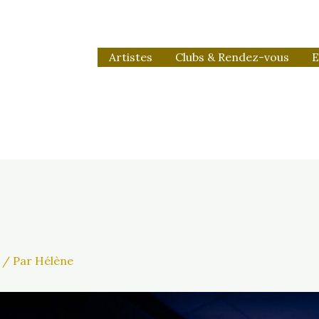
Artistes
Clubs & Rendez-vous
E
/ Par
Hélène