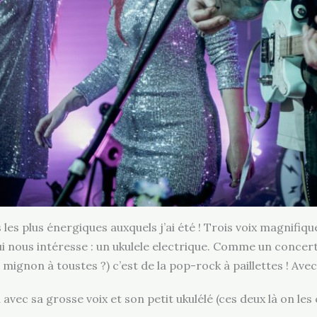
les plus énergiques auxquels j’ai été ! Trois voix magnifiqu
qui nous intéresse : un ukulele electrique. Comme un conce
mignon à toustes ?) c’est de la pop-rock à paillettes ! Ave
avec sa grosse voix et son petit ukulélé (ces deux là on les