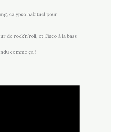
ng, calypso habituel pour
r de rock’n’roll, et Cisco à la bass
tendu comme ça !