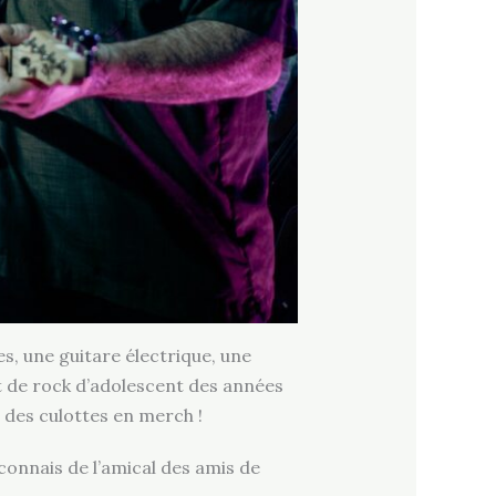
es, une guitare électrique, une
rt de rock d’adolescent des années
c des culottes en merch !
 connais de l’amical des amis de