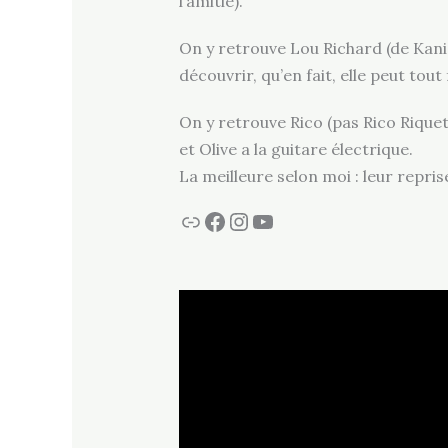
l’amitié).
On y retrouve Lou Richard (de Kani
découvrir, qu’en fait, elle peut tou
On y retrouve Rico (pas Rico Riquett
et Olive a la guitare électrique.
La meilleure selon moi : leur repr
Lien
Facebook
Instagram
YouTube