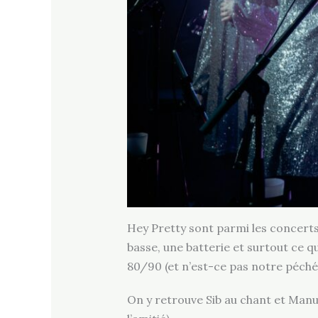
Hey Pretty sont parmi les concerts 
basse, une batterie et surtout ce 
80/90 (et n’est-ce pas notre péché 
On y retrouve Sib au chant et Manu 