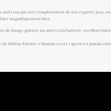
s and Lou) qui sort complètement de son registre jazz, swi
t faire magnifiquement bien.
e de Imago guitare, un autre) à la batterie, excellent batteu
ise de Mylène Farmer « Maman a tort » qu’on n’a jamais en