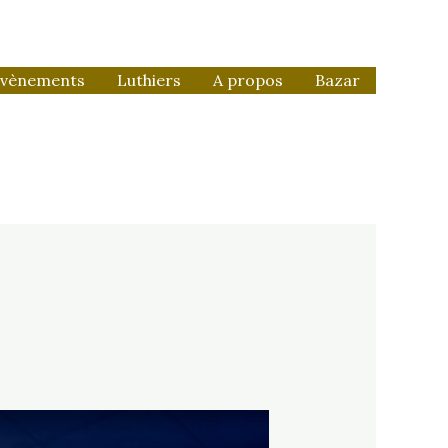
vènements
Luthiers
A propos
Bazar