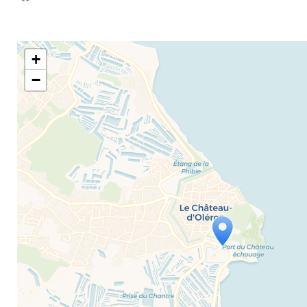
+
−
Travelers' Map is loading...
If you see this after your page is loaded comple
leafletJS files are missing.