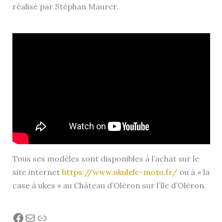
réalisé par Stéphan Maurer.
Tous ses modèles sont disponibles à l’achat sur le
site internet
https://www.ukulele-motu.fr/
ou à « la
case à ukes » au Château d’Oléron sur l’île d’Oléron.
Facebook
E-mail
Lien