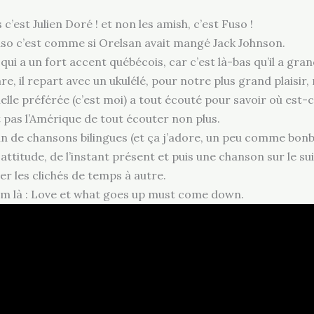
’est Julien Doré ! et non les amish, c’est Fuso !
uso c’est comme si Orelsan avait mangé Jack Johnson.
qui a un fort accent québécois, car c’est là-bas qu’il a gran
re, il repart avec un ukulélé, pour notre plus grand plaisir
le préférée (c’est moi) a tout écouté pour savoir où est-ce 
t pas l’Amérique de tout écouter non plus.
n de chansons bilingues (et ça j’adore, un peu comme bon
 attitude, de l’instant présent et puis une chanson sur le sui
 les clichés de temps à autre.
um là : Love et what goes up must come down.