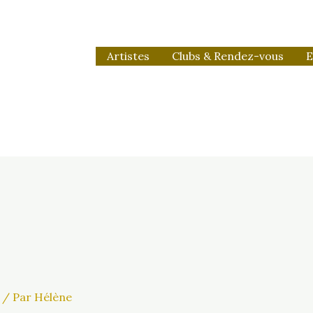
Artistes
Clubs & Rendez-vous
E
/ Par
Hélène