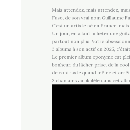
Mais attendez, mais attendez, mais c
Fuso, de son vrai nom Guillaume F
C’est un artiste né en France, mais 
Un jour, en allant acheter une guita
partout non plus. Votre obsessionnel
3 albums à son actif en 2025, c’étai
Le premier album éponyme est plei
bonheur, du lâcher prise, de la cool
de contraste quand même et arrêter
2 chansons au ukulélé dans cet alb