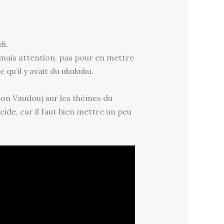
di.
, mais attention, pas pour en mettre
qu’il y avait du ukukuku.
bon Vaudou) sur les thèmes du
cide, car il faut bien mettre un peu