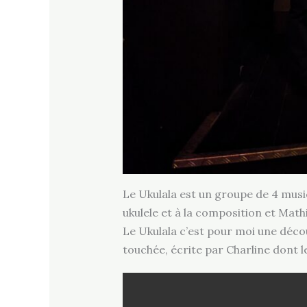
Le Ukulala est un groupe de 4 music
ukulele et à la composition et Mathi
Le Ukulala c’est pour moi une déc
touchée, écrite par Charline dont le