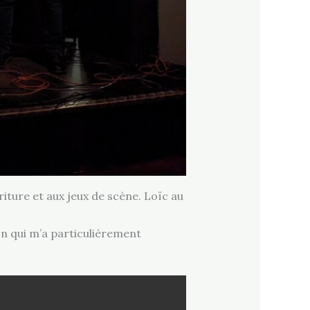
riture et aux jeux de scène. Loïc au
n qui m’a particulièrement