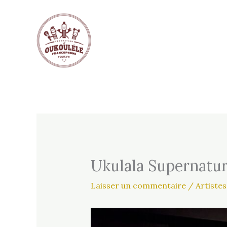
Aller
au
contenu
Ukulala Supernatur
Laisser un commentaire
/
Artistes