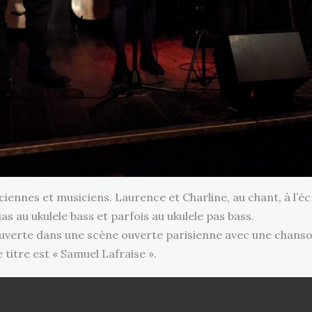
iennes et musiciens. Laurence et Charline, au chant, à l’éc
as au ukulele bass et parfois au ukulele pas bass.
ouverte dans une scène ouverte parisienne avec une chanso
 titre est « Samuel Lafraise ».