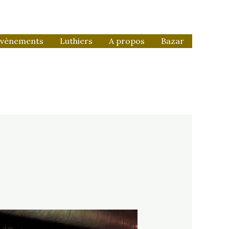
vènements
Luthiers
A propos
Bazar