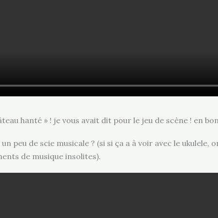
teau hanté » ! je vous avait dit pour le jeu de scène ! en bon
un peu de scie musicale ? (si si ça a à voir avec le ukulele,
ents de musique insolites).