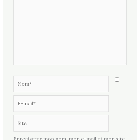
ici…
Nom*
E-
mail*
Site
Enregistrer mon nom, mon e-mail et mon site