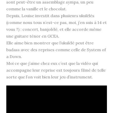
sont peut-être un assemblage sympa, un peu
comme la vanille et le chocolat.
Depuis, Louise investit dans plusieurs ukulélés
(comme nous tous n’est-ce pas, moi, j’en suis à 14 et
vous ?) : concert, banjolélé, et elle accorde même
une guitare ténor en GCEA.
Elle aime bien montrer que l’ukulélé peut être
badass avec des reprises comme celle de System of
a Down.
Moi ce que j’aime chez eux c’est que la vidéo qui
accompagne leur reprise est toujours filmé de telle
sorte que l’on voit bien leur jeu d’instrument.