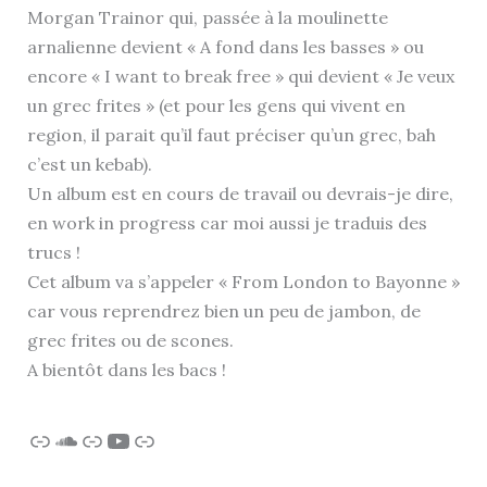
Morgan Trainor qui, passée à la moulinette
arnalienne devient « A fond dans les basses » ou
encore « I want to break free » qui devient « Je veux
un grec frites » (et pour les gens qui vivent en
region, il parait qu’il faut préciser qu’un grec, bah
c’est un kebab).
Un album est en cours de travail ou devrais-je dire,
en work in progress car moi aussi je traduis des
trucs !
Cet album va s’appeler « From London to Bayonne »
car vous reprendrez bien un peu de jambon, de
grec frites ou de scones.
A bientôt dans les bacs !
Lien
SoundCloud
Lien
YouTube
Lien