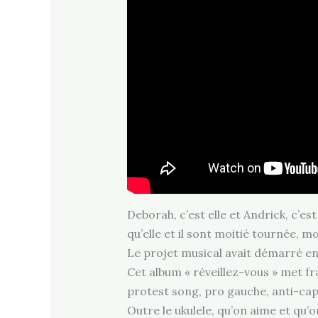
Deborah, c’est elle et Andrick, c’e
qu’elle et il sont moitié tournée, m
Le projet musical avait démarré en
Cet album « réveillez-vous » met fr
protest song, pro gauche, anti-cap
Outre le ukulele, qu’on aime et qu’o