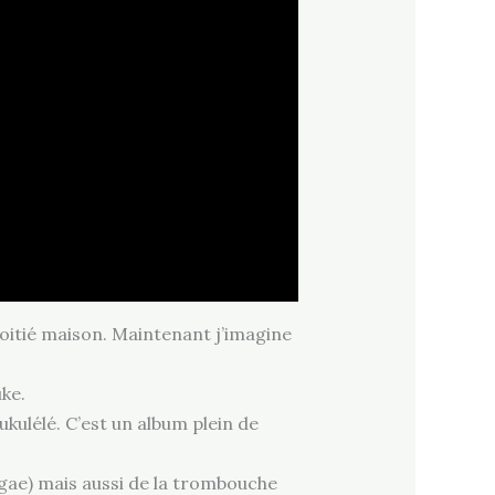
moitié maison. Maintenant j’imagine
ke.
kulélé. C’est un album plein de
Raggae) mais aussi de la trombouche