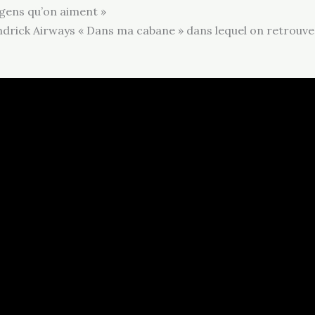
 gens qu’on aiment »
Andrick Airways « Dans ma cabane » dans lequel on retrouve