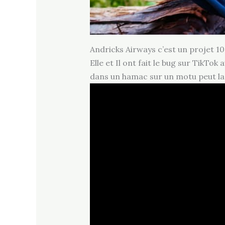
Andricks Airways c’est un projet 1
Elle et Il ont fait le bug sur TikT
dans un hamac sur un motu peut la