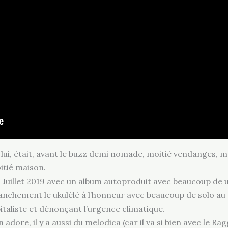
st lui, était, avant le buzz demi nomade, moitié vendanges, 
oitié maison.
 Juillet 2019 avec un album autoproduit avec beaucoup de u
anchement le ukulélé à l’honneur avec beaucoup de solo au u
italiste et dénonçant l’urgence climatique.
n adore, il y a aussi du melodica (car il va si bien avec le 