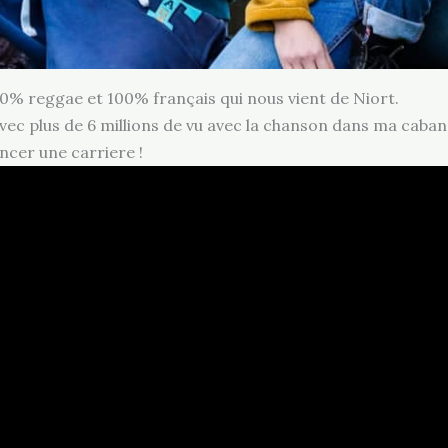
00% reggae et 100% français qui nous vient de Niort.
ok avec plus de 6 millions de vu avec la chanson dans ma ca
ncer une carriere !