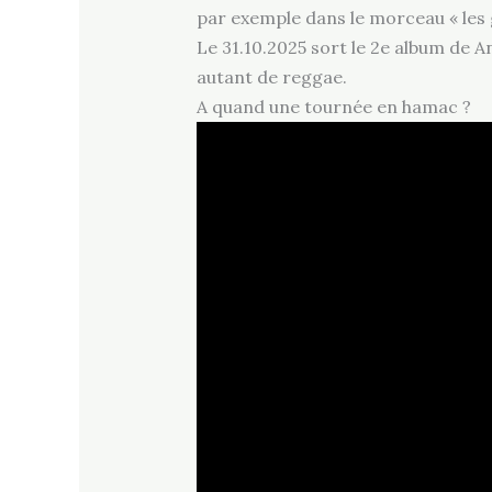
par exemple dans le morceau « les
Le 31.10.2025 sort le 2e album de 
autant de reggae.
A quand une tournée en hamac ?