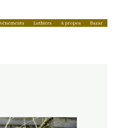
vènements
Luthiers
A propos
Bazar