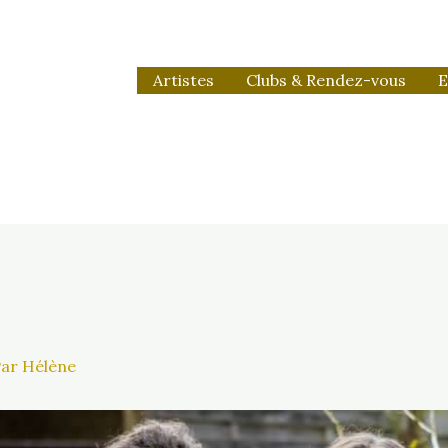
Artistes
Clubs & Rendez-vous
E
Par
Hélène