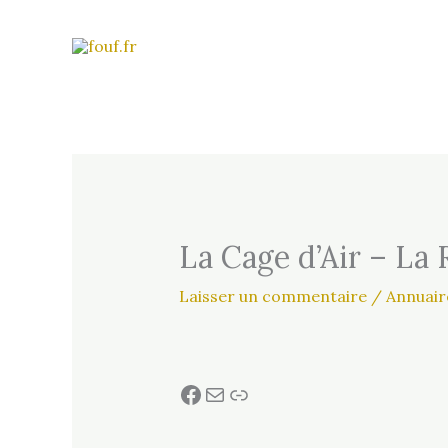
Aller
au
contenu
La Cage d’Air – La R
Laisser un commentaire
/
Annuair
Facebook
E-mail
Lien