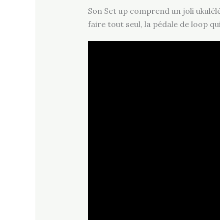
Son Set up comprend un joli ukulélé
faire tout seul, la pédale de loop q