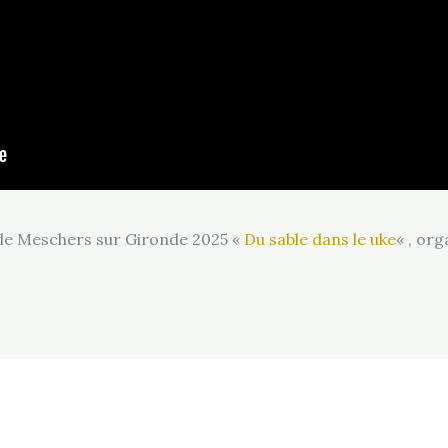
 de Meschers sur Gironde 2025 «
Du sable dans le uke
« , or