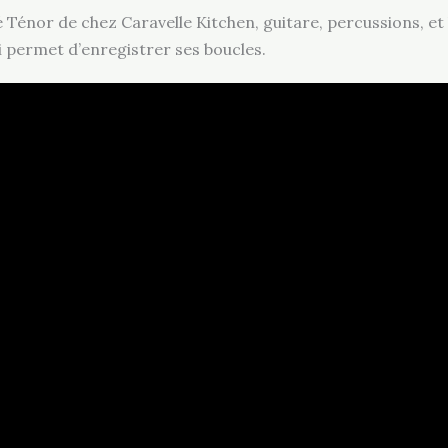
 Ténor de chez Caravelle Kitchen, guitare, percussions, et 
ui permet d’enregistrer ses boucles.