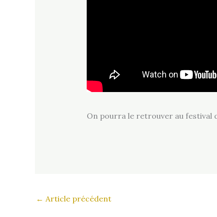
On pourra le retrouver au festival
←
Article précédent