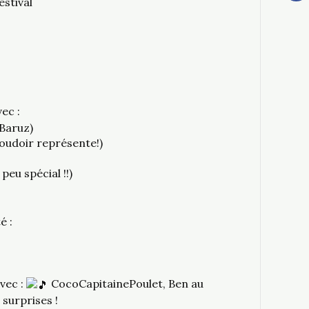
estival
ec :
 Baruz)
oudoir représente!)
eu spécial !!)
é :
vec :
CocoCapitainePoulet, Ben au
 surprises !