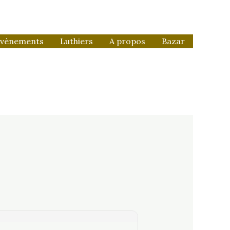
vènements
Luthiers
A propos
Bazar