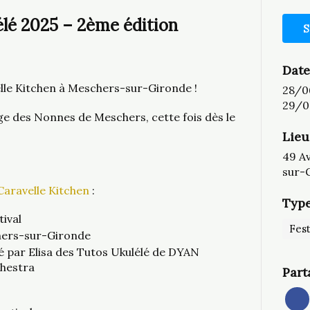
élé 2025 – 2ème édition
S
Date
elle Kitchen à Meschers-sur-Gironde !
28/0
29/0
lage des Nonnes de Meschers, cette fois dès le
Lieu
49 A
sur-
Caravelle Kitchen
:
Type
ival
Fest
hers-sur-Gironde
é par Elisa des Tutos Ukulélé de DYAN
chestra
Part