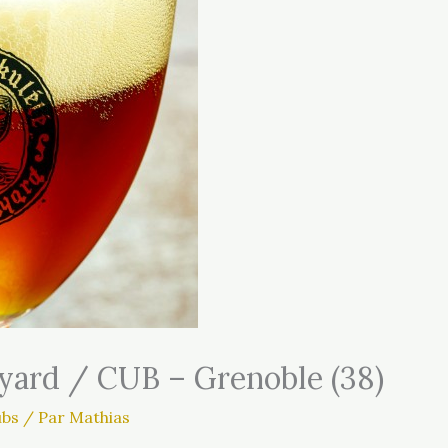
yard / CUB – Grenoble (38)
ubs
/ Par
Mathias