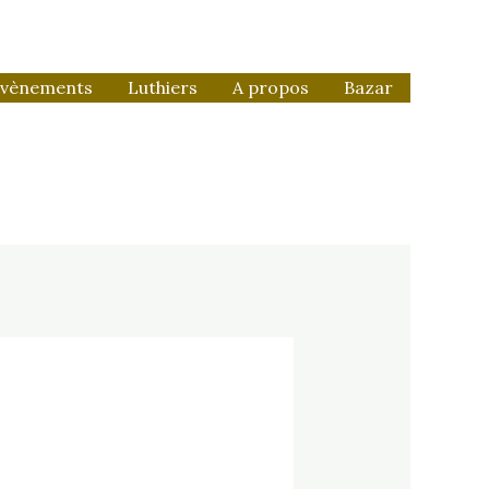
vènements
Luthiers
A propos
Bazar