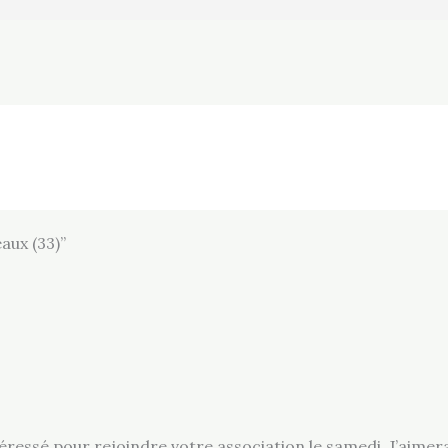
aux (33)”
intéressé pour rejoindre votre association le samedi. J’aime