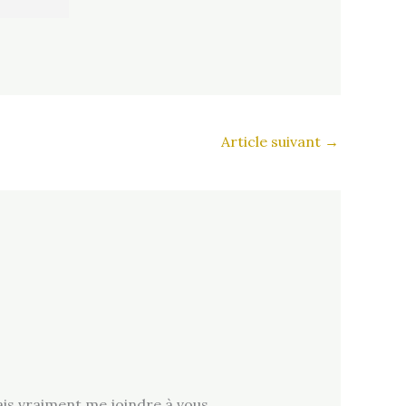
Article suivant
→
rais vraiment me joindre à vous