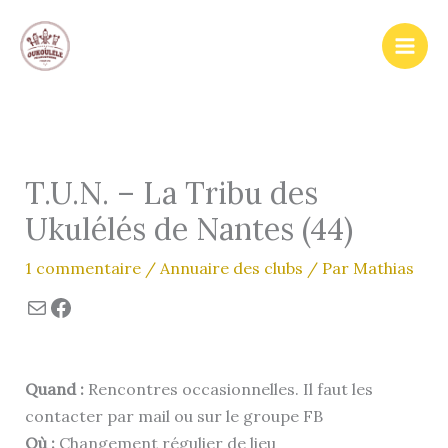
Aller
au
contenu
T.U.N. – La Tribu des
Ukulélés de Nantes (44)
1 commentaire
/
Annuaire des clubs
/ Par
Mathias
E-mail
Facebook
Quand :
Rencontres occasionnelles. Il faut les
contacter par mail ou sur le groupe FB
Où :
Changement régulier de lieu