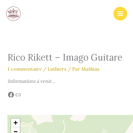
Aller
au
contenu
Rico Rikett – Imago Guitare
1 commentaire
/
Luthiers
/ Par
Mathias
Informations à venir…
Facebook
Lien
+
−