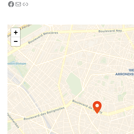
Facebook
E-mail
Lien
+
−
Travelers' Map is loading...
If you see this after your page is loaded comple
leafletJS files are missing.