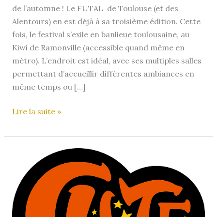
de l’automne ! Le FUTAL de Toulouse (et des
Alentours) en est déjà à sa troisième édition. Cette
fois, le festival s’exile en banlieue toulousaine, au
Kiwi de Ramonville (accessible quand même en
métro). L’endroit est idéal, avec ses multiples salles
permettant d’accueillir différentes ambiances en
même temps ou […]
FUTAL
Lire la suite »
2024
–
Le
Festival
de
Toulouse
et
des