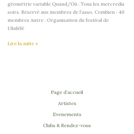
géométrie variable Quand/Où : Tous les mercredis
soirs. Réservé aux membres de l’asso. Combien : 40
membres Autre : Organisation du festival de
Ukulélé
CUTE
Lire la suite »
(Collectif
de
Ukulélistes
de
Toulouse
&
Page d’accueil
Environs)
Artistes
–
Evenements
Toulouse
(31)
Clubs & Rendez-vous