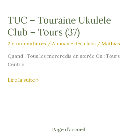
Chédigny
(37)
TUC – Touraine Ukulele
–
Club – Tours (37)
Fin
en
2 commentaires
/
Annuaire des clubs
/
Mathias
09/2025
Quand : Tous les mercredis en soirée Où : Tours
Centre
TUC
Lire la suite »
–
Touraine
Ukulele
Club
–
Tours
Page d’accueil