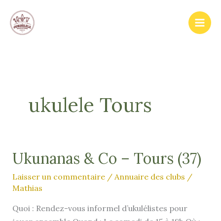
Aller
au
contenu
ukulele Tours
Ukunanas & Co – Tours (37)
Laisser un commentaire
/
Annuaire des clubs
/
Mathias
Quoi : Rendez-vous informel d’ukulélistes pour