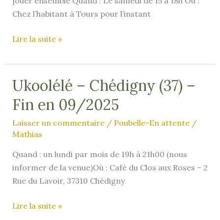
jouer ensemble Quand : Le samedi de 15 à 18h Où :
Chez l’habitant à Tours pour l’instant
Ukunanas
Lire la suite »
&
Co
–
Ukoolélé – Chédigny (37) –
Tours
Fin en 09/2025
(37)
Laisser un commentaire
/
Poubelle-En attente
/
Mathias
Quand : un lundi par mois de 19h à 21h00 (nous
informer de la venue)Où : Café du Clos aux Roses – 2
Rue du Lavoir, 37310 Chédigny
Ukoolélé
Lire la suite »
–