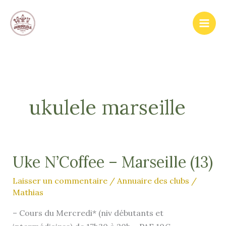
Aller
au
contenu
ukulele marseille
Uke N’Coffee – Marseille (13)
Laisser un commentaire
/
Annuaire des clubs
/
Mathias
– Cours du Mercredi* (niv débutants et