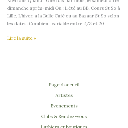
Environs Quand : Une fois par mois, le samedi ou le
dimanche après-midi Où : L’été au BB, Cours St So à
Lille, L’hiver, à la Bulle Café ou au Bazaar St So selon
les dates. Combien : variable entre 2/3 et 20
COULE
Lire la suite »
–
Lille
(59)
Page d’accueil
Artistes
Evenements
Clubs & Rendez-vous
Luthiers et boutiques