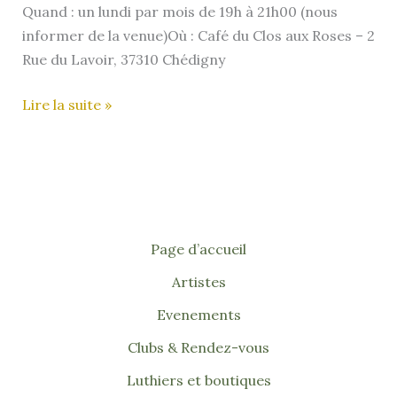
Quand : un lundi par mois de 19h à 21h00 (nous
informer de la venue)Où : Café du Clos aux Roses – 2
Rue du Lavoir, 37310 Chédigny
Ukoolélé
Lire la suite »
–
Chédigny
(37)
–
Fin
en
Page d’accueil
09/2025
Artistes
Evenements
Clubs & Rendez-vous
Luthiers et boutiques