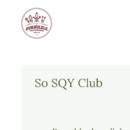
Aller
au
contenu
So SQY Club