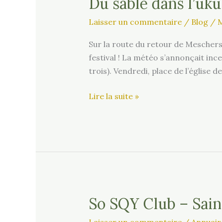
Du sable dans l’uk
Laisser un commentaire
/
Blog
/
M
Sur la route du retour de Meschers,
festival ! La météo s’annonçait inc
trois). Vendredi, place de l’église 
Du
Lire la suite »
sable
dans
l’uku
–
Festival
de
Meschers
So SQY Club – Sain
2024