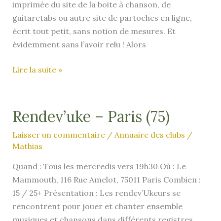
imprimée du site de la boite à chanson, de
guitaretabs ou autre site de partoches en ligne,
écrit tout petit, sans notion de mesures. Et
évidemment sans l’avoir relu ! Alors
Les
Lire la suite »
Partitions
Rendev’uke – Paris (75)
Laisser un commentaire
/
Annuaire des clubs
/
Mathias
Quand : Tous les mercredis vers 19h30 Où : Le
Mammouth, 116 Rue Amelot, 75011 Paris Combien :
15 / 25+ Présentation : Les rendev’Ukeurs se
rencontrent pour jouer et chanter ensemble
musiques et chansons dans différents registres