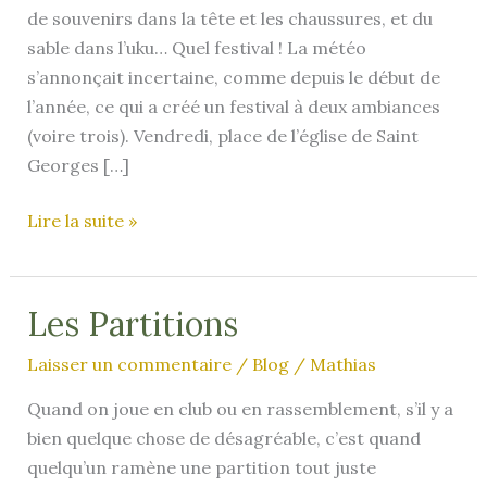
de souvenirs dans la tête et les chaussures, et du
sable dans l’uku… Quel festival ! La météo
s’annonçait incertaine, comme depuis le début de
l’année, ce qui a créé un festival à deux ambiances
(voire trois). Vendredi, place de l’église de Saint
Georges […]
Du
Lire la suite »
sable
dans
l’uku
Les Partitions
–
Laisser un commentaire
/
Blog
/
Mathias
Festival
de
Quand on joue en club ou en rassemblement, s’il y a
Meschers
bien quelque chose de désagréable, c’est quand
2024
quelqu’un ramène une partition tout juste