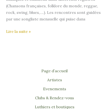
(Chansons françaises, folklore du monde, reggae,
rock, swing, blues,….). Les rencontres sont guidées
par une songliste mensuelle qui puise dans
Rendev’uke
Lire la suite »
–
Paris
(75)
Page d’accueil
Artistes
Evenements
Clubs & Rendez-vous
Luthiers et boutiques