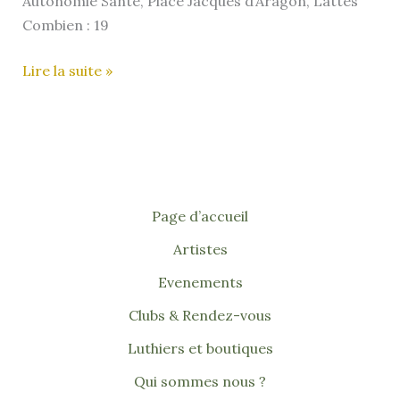
Autonomie Santé, Place Jacques d’Aragon, Lattes
Combien : 19
Aloha
Lire la suite »
Club
de
Lattes
–
(34)
Page d’accueil
Artistes
Evenements
Clubs & Rendez-vous
Luthiers et boutiques
Qui sommes nous ?