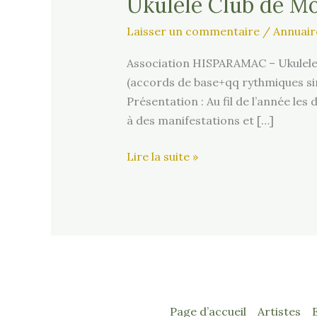
Ukulele Club de Mo
Laisser un commentaire
/
Annuair
Association HISPARAMAC – Ukulele C
(accords de base+qq rythmiques simp
Présentation : Au fil de l’année l
à des manifestations et […]
Ukulele
Lire la suite »
Club
de
Montpellier
(34)
Page d’accueil
Artistes