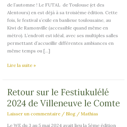
de l’automne ! Le FUTAL de Toulouse (et des
Alentours) en est déjà à sa troisième édition. Cette
fois, le festival s’exile en banlieue toulousaine, au
Kiwi de Ramonville (accessible quand même en
métro). L’endroit est idéal, avec ses multiples salles
permettant d’accueillir différentes ambiances en
même temps ou […]
FUTAL
Lire la suite »
2024
–
Le
Retour sur le Festiukulélé
Festival
2024 de Villeneuve le Comte
de
Toulouse
Laisser un commentaire
/
Blog
/
Mathias
et
Le WE du 3 au 5 mai 2024 avait lieu la 5ème édition
des