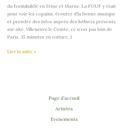
du festiukulélé en Seine et Marne. La FOUF y était
Alentours
pour voir les copains, écouter d’la bonne musique
et prendre des infos auprès des luthiers présents
sur site. Villeneuve le Comte, ce n’est pas loin de
Paris, 35 minutes en voiture, 1
Retour
Lire la suite »
sur
le
Festiukulélé
2024
de
Villeneuve
Page d’accueil
le
Artistes
Comte
Evenements