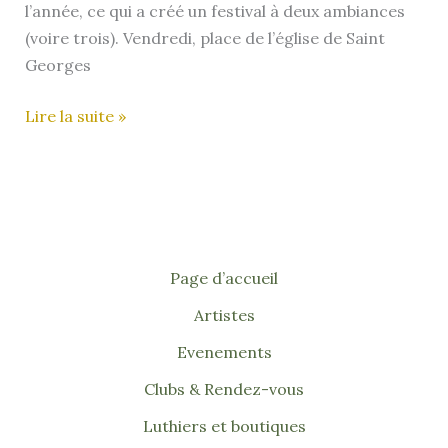
l’année, ce qui a créé un festival à deux ambiances
(voire trois). Vendredi, place de l’église de Saint
Georges
Du
Lire la suite »
sable
dans
l’uku
–
Festival
de
Page d’accueil
Meschers
Artistes
2024
Evenements
Clubs & Rendez-vous
Luthiers et boutiques