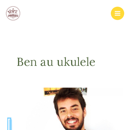
Aller
au
contenu
Ben au ukulele