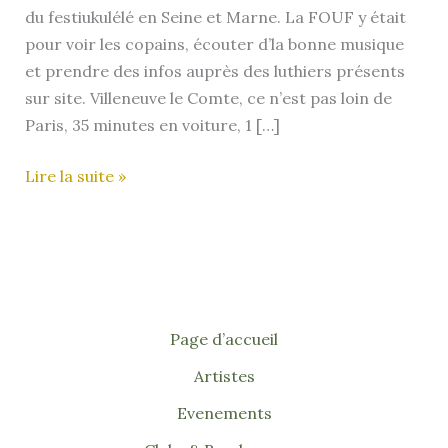
du festiukulélé en Seine et Marne. La FOUF y était
pour voir les copains, écouter d’la bonne musique
et prendre des infos auprès des luthiers présents
sur site. Villeneuve le Comte, ce n’est pas loin de
Paris, 35 minutes en voiture, 1 […]
Retour
Lire la suite »
sur
le
Festiukulélé
2024
de
Villeneuve
Page d’accueil
le
Artistes
Comte
Evenements