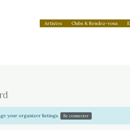
Artistes
Clubs & Rendez-vous
E
rd
ge your organizer listings.
Se connecter