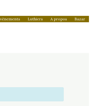
vènements
Luthiers
A propos
Bazar