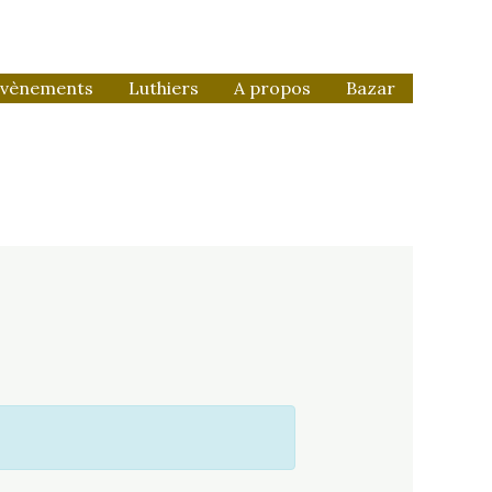
vènements
Luthiers
A propos
Bazar