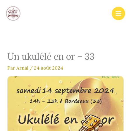
Aller
au
contenu
Un ukulélé en or – 33
Par
Arnal
/
24 août 2024