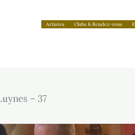
Artistes
Clubs & Rendez-vous
E
Luynes – 37