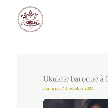
Aller
au
contenu
Ukulélé baroque à 
Par
Arnal
/
4 octobre 2024