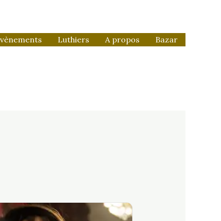
vènements
Luthiers
A propos
Bazar