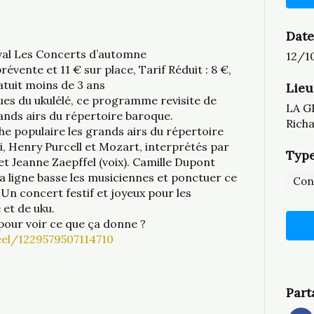
Date
ival Les Concerts d’automne
12/1
révente et 11 € sur place, Tarif Réduit : 8 €,
ratuit moins de 3 ans
Lieu
ques du ukulélé, ce programme revisite de
LA G
ands airs du répertoire baroque.
Rich
e populaire les grands airs du répertoire
, Henry Purcell et Mozart, interprétés par
Type
 et Jeanne Zaepffel (voix). Camille Dupont
 sa ligne basse les musiciennes et ponctuer ce
Con
n concert festif et joyeux pour les
et de uku.
pour voir ce que ça donne ?
el/1229579507114710
Part