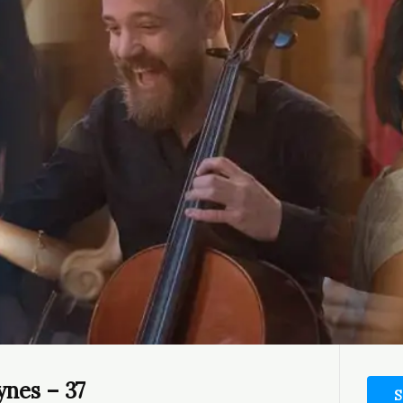
ynes – 37
S