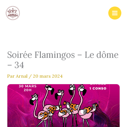
Aller
au
contenu
Soirée Flamingos – Le dôme
– 34
Par
Arnal
/
20 mars 2024