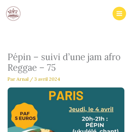
Aller
au
contenu
Pépin – suivi d’une jam afro
Reggae – 75
Par
Arnal
/
3 avril 2024