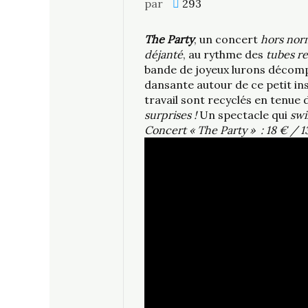
par
293
The Party
, un concert
hors nor
déjanté
, au rythme des
tubes re
bande de joyeux lurons décomp
dansante autour de ce petit in
travail sont recyclés en tenue
surprises !
Un spectacle qui
sw
Concert « The Party » : 18 € / 