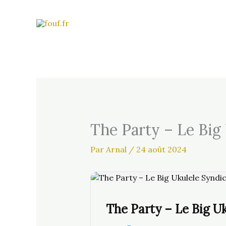
Aller
au
contenu
The Party – Le Big
Par
Arnal
/
24 août 2024
The Party – Le Big Uk