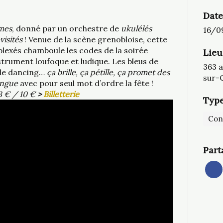
Date
mes
, donné par un orchestre de
ukulélés
16/0
visités
! Venue de la scène grenobloise, cette
lexés chamboule les codes de la soirée
Lieu
strument loufoque et ludique. Les bleus de
363 a
 de dancing…
ça brille, ça pétille, ça promet des
sur-
ingue
avec pour seul mot d’ordre la fête !
13 € / 10 €
>
Billetterie
Type
Con
Part