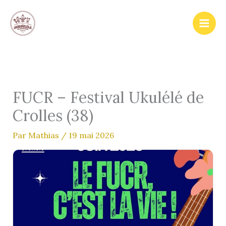
Aller
au
contenu
FUCR – Festival Ukulélé de
Crolles (38)
Par
Mathias
/
19 mai 2026