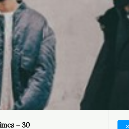
Nîmes – 30
S