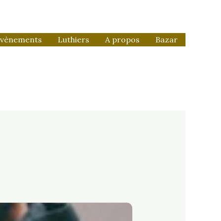
vènements
Luthiers
A propos
Bazar