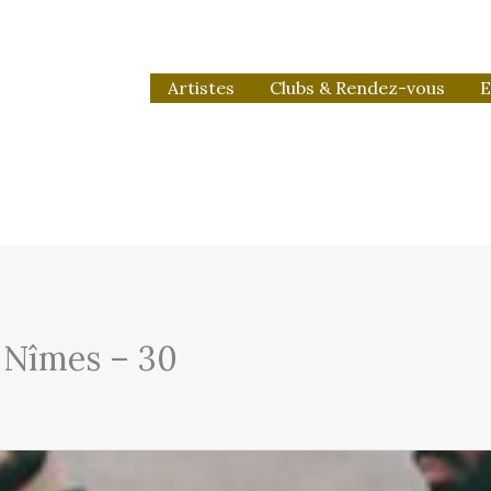
Artistes
Clubs & Rendez-vous
E
e Nîmes – 30