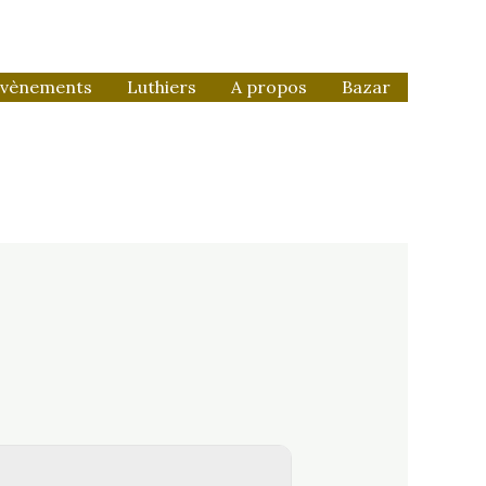
vènements
Luthiers
A propos
Bazar