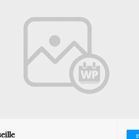
eille
S