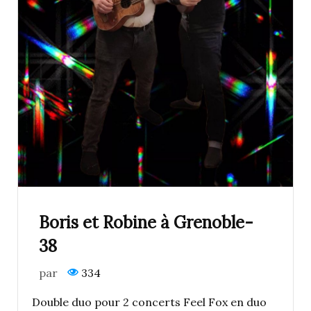
Boris et Robine à Grenoble-
38
par
334
Double duo pour 2 concerts Feel Fox en duo