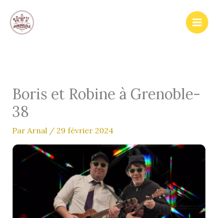
Aller
au
contenu
Boris et Robine à Grenoble-
38
Par
Arnal
/
29 février 2024