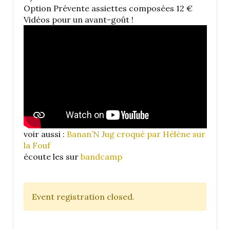
Option Prévente assiettes composées 12 €
Vidéos pour un avant-goût !
voir aussi :
Banan’N Jug croqué par Hélène sur
la Fouf
écoute les sur
bandcamp
Event registration closed.