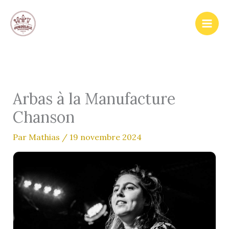
Aller
au
contenu
Arbas à la Manufacture
Chanson
Par
Mathias
/
19 novembre 2024