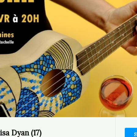
isa Dyan (17)
S