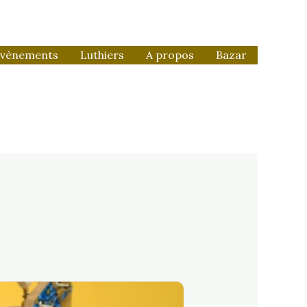
vènements
Luthiers
A propos
Bazar